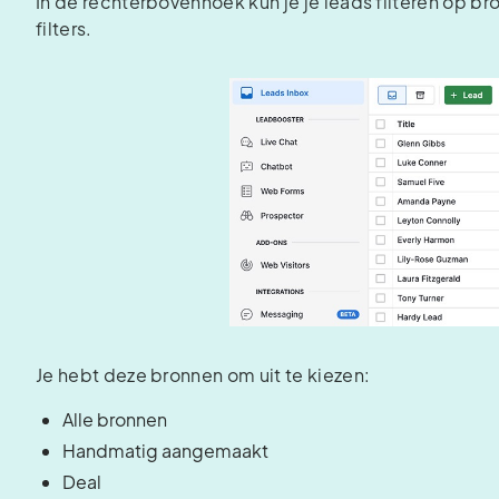
In de rechterbovenhoek kun je je leads filteren op br
filters.
Je hebt deze bronnen om uit te kiezen:
Alle bronnen
Handmatig aangemaakt
Deal