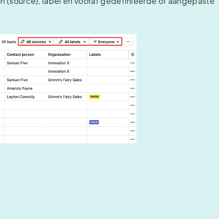
on (source), label en vooraf gedefinieerde of aangepaste