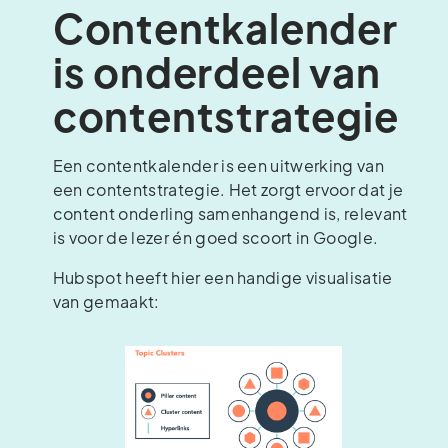
Contentkalender
is onderdeel van
contentstrategie
Een contentkalender is een uitwerking van
een contentstrategie. Het zorgt ervoor dat je
content onderling samenhangend is, relevant
is voor de lezer én goed scoort in Google.
Hubspot heeft hier een handige visualisatie
van gemaakt: