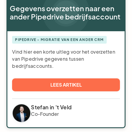
Gegevens overzetten naar een
ander Pipedrive bedrijfsaccount
PIPEDRIVE - MIGRATIE VAN EEN ANDER CRM
Vind hier een korte uitleg voor het overzetten
van Pipedrive gegevens tussen
bedrijfsaccounts.
LEES ARTIKEL
Stefan in 't Veld
Co-Founder