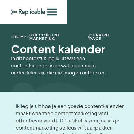
B2B CONTENT
CURRENT
HOME
MARKETING
PAGE
Content kalender
In dit hoofdstuk leg ik uit wat een
contentkalender is en wat de cruciale
onderdelen zijn die niet mogen ontbreken.
Ik leg je uit hoe je een goede contentkalender
maakt waarmee contentmarketing veel
effectiever wordt. Dit artikel is voor jou als je
contentmarketing serieus wilt aanpakken