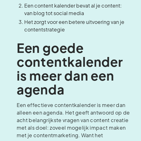
Een content kalender bevat al je content:
van blog tot social media
Het zorgt voor een betere uitvoering van je
contentstrategie
Een goede
contentkalender
is meer dan een
agenda
Een effectieve contentkalender is meer dan
alleen een agenda. Het geeft antwoord op de
acht belangrijkste vragen van content creatie
met als doel: zoveel mogelijk impact maken
met je contentmarketing. Want het