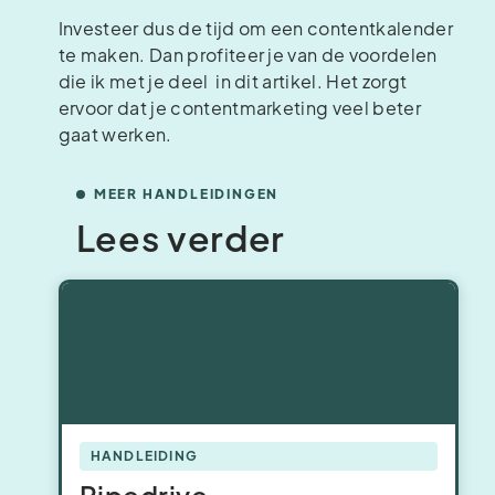
Investeer dus de tijd om een contentkalender
te maken. Dan profiteer je van de voordelen
die ik met je deel in dit artikel. Het zorgt
ervoor dat je contentmarketing veel beter
gaat werken.
MEER HANDLEIDINGEN
Lees verder
HANDLEIDING