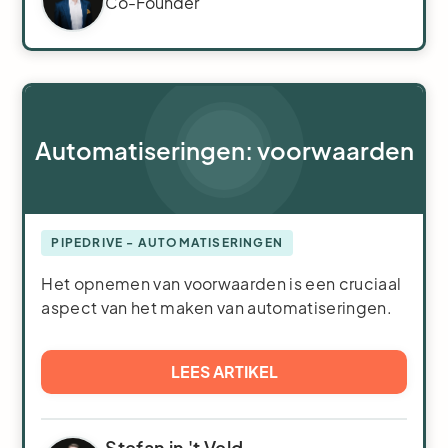
Co-Founder
Automatiseringen: voorwaarden
PIPEDRIVE - AUTOMATISERINGEN
Het opnemen van voorwaarden is een cruciaal
aspect van het maken van automatiseringen.
LEES ARTIKEL
Stefan in 't Veld