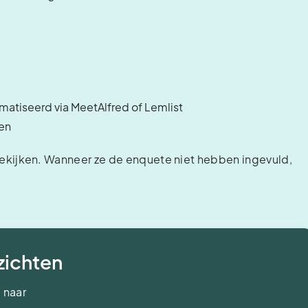
atiseerd via MeetAlfred of Lemlist
en
of bekijken. Wanneer ze de enquete niet hebben ingevuld,
nzichten
 naar