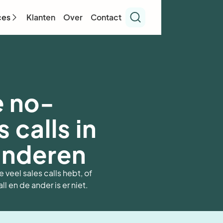
ces
Klanten
Over
Contact
e no-
 calls in
inderen
veel sales calls hebt, of
all en de ander is er niet.