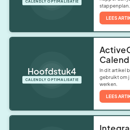
CALENDLY OPTIMALISATIE
stappenplan
LEES ARTI
Active
Calend
Hoofdstuk
4
In dit artike
gebruikt om j
CALENDLY OPTIMALISATIE
werken.
LEES ARTI
Integra