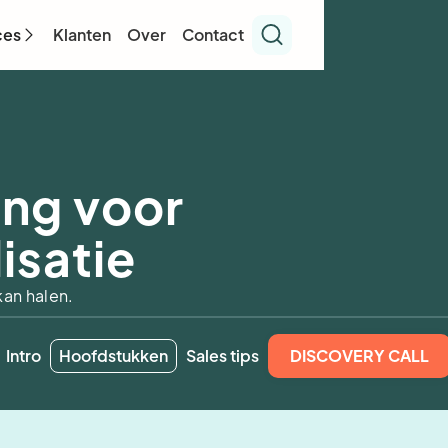
ces
Klanten
Over
Contact
ing voor
isatie
kan halen.
Intro
Hoofdstukken
Sales tips
DISCOVERY CALL