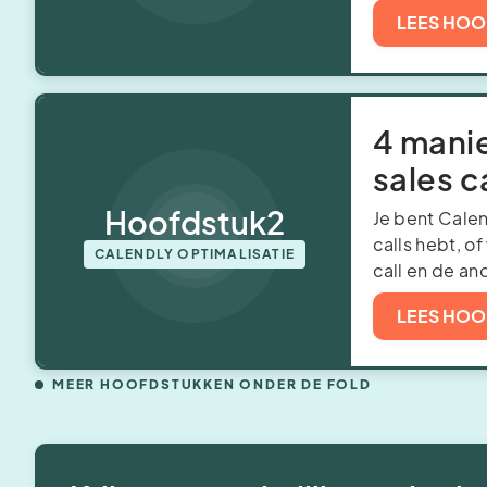
LEES HOO
4 mani
sales c
Hoofdstuk
2
Je bent Calen
calls hebt, of
CALENDLY OPTIMALISATIE
call en de and
LEES HOO
MEER HOOFDSTUKKEN ONDER DE FOLD