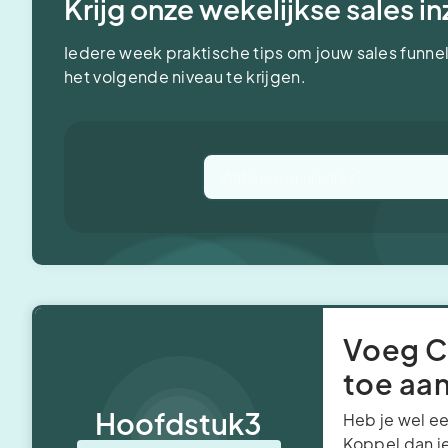
Krijg onze wekelijkse sales i
Iedere week praktische tips om jouw sales funnel
het volgende niveau te krijgen.
Voeg C
toe aan
Hoofdstuk
3
Heb je wel e
Koppel dan je