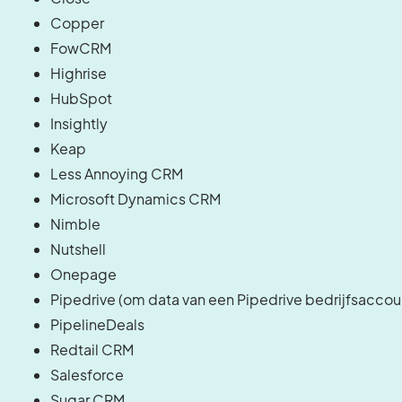
Copper
FowCRM
Highrise
HubSpot
Insightly
Keap
Less Annoying CRM
Microsoft Dynamics CRM
Nimble
Nutshell
Onepage
Pipedrive (om data van een Pipedrive bedrijfsaccou
PipelineDeals
Redtail CRM
Salesforce
Sugar CRM