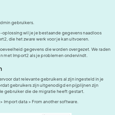
 admin gebruikers.
M-oplossing wil je je bestaande gegevens naadloos
rt2, die het zware werk voor je kan uitvoeren.
de hoeveelheid gegevens die worden overgezet. We raden
en met Import2 als je problemen ondervindt.
n
voor dat relevante gebruikers al zijn ingesteld in je
dat gebruikers zijn uitgenodigd en pijplijnen zijn
 gebruiker die de migratie heeft gestart.
) > Import data > From another software.