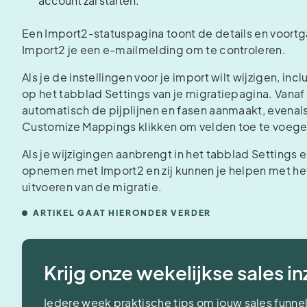
account zal starten.
Een Import2-statuspagina toont de details en voortgan
Import2 je een e-mailmelding om te controleren.
Als je de instellingen voor je import wilt wijzigen, in
op het tabblad Settings van je migratiepagina. Vanaf h
automatisch de pijplijnen en fasen aanmaakt, evenal
Customize Mappings klikken om velden toe te voegen 
Als je wijzigingen aanbrengt in het tabblad Settings
opnemen met Import2 en zij kunnen je helpen met het
uitvoeren van de migratie.
ARTIKEL GAAT HIERONDER VERDER
Krijg onze wekelijkse sales i
Iedere week praktische tips om jouw sales funnel