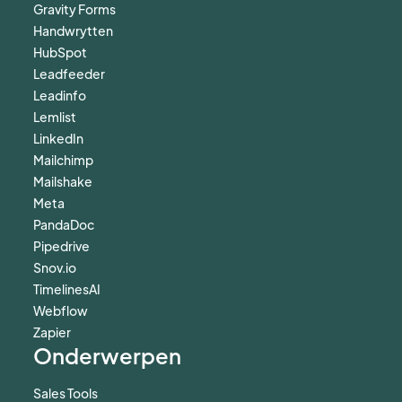
Gravity Forms
Handwrytten
HubSpot
Leadfeeder
Leadinfo
Lemlist
LinkedIn
Mailchimp
Mailshake
Meta
PandaDoc
Pipedrive
Snov.io
TimelinesAI
Webflow
Zapier
Onderwerpen
Sales Tools